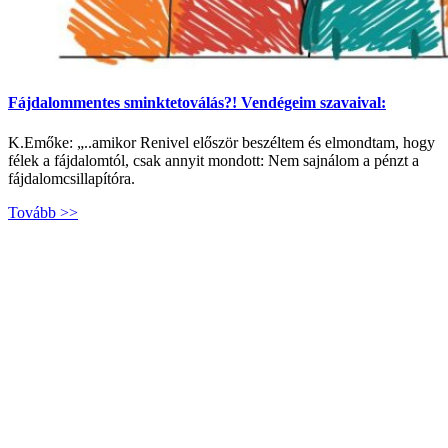
Fájdalommentes sminktetoválás?! Vendégeim szavaival:
K.Emőke: „..amikor Renivel először beszéltem és elmondtam, hogy
félek a fájdalomtól, csak annyit mondott: Nem sajnálom a pénzt a
fájdalomcsillapítóra.
Tovább >>