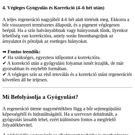
4. Végleges Gyógyulás és Korrekció (4–6 hét után)
A teljes regeneráció nagyjából 4-6 hét alatt történik meg. Ekkorra a
bőr visszanyeri természetes állapotát, és a pigment véglegesen
beépül. Ha a szín halványabbnak vagy hiányosnak tűnik, ilyenkor
lehetőség van korrekcióra, amely során finomhangoljuk az
árnyalatot és pótoljuk az esetleges hiányokat.
➡
Fontos teendők:
✔ Ha szükséges, egyeztess időpontot a korrekcióra.
✔ A korrekció után a gyógyulási folyamat ismét lezajlik, de már
gyorsabban és enyhébb formában.
✔ A végleges szín az első tetoválás és a korrekció utáni regenerációt
követően áll be teljesen.
Mi Befolyásolja a Gyógyulást?
A regeneráció üteme nagymértékben függ a bőr sejtmegújulási
képességétől és hidratáltságától. Ha a szervezet dehidratált, a
gyógyulás lassabb lehet, ezért különösen fontos a megfelelő
folyadékbevitel.