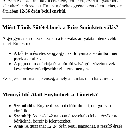
A szem és a száj rendkívül érzékeny területek, ezért itt gyakrabban
jelentkezhet duzzanat. Ennek mértéke egyénenként eltérő lehet, de
általában
12-36 órán belül enyhül
.
Miért Tűnik Sötétebbnek a Friss Sminktetoválás?
A gyógyulás első szakaszában a tetoválás árnyalata intenzívebb
lehet. Ennek oka:
A bőr természetes sebgyógyulási folyamata során
barnás
pörk
alakul ki.
A pigment oxidációja és a bőrből szivárgó szövetnedvek
keveredése erőteljesebb színt eredményez.
Ez teljesen normális jelenség, amely a hámlás után halványul.
Mennyi Idő Alatt Enyhülnek a Tünetek?
Szemöldök
: Enyhe duzzanat előfordulhat, de gyorsan
elmúlik.
Szemhéj
: Az első 1-2 napban duzzadtabb lehet, érzékeny
bőrűeknél bőrpír is jelentkezhet.
Ajak
: A duzzanat 12-24 órán belül leapadhat, a feszítő érzés