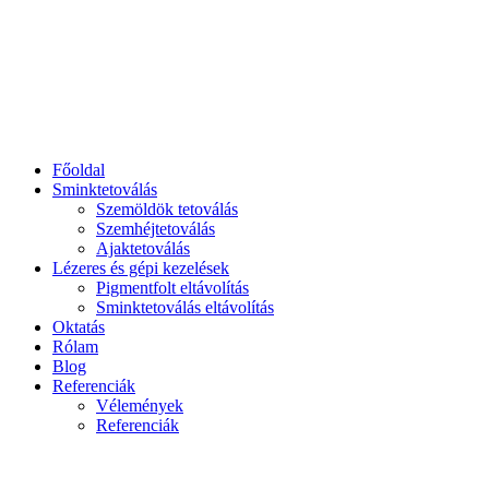
Főoldal
Sminktetoválás
Szemöldök tetoválás
Szemhéjtetoválás
Ajaktetoválás
Lézeres és gépi kezelések
Pigmentfolt eltávolítás
Sminktetoválás eltávolítás
Oktatás
Rólam
Blog
Referenciák
Vélemények
Referenciák