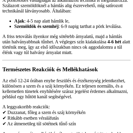
A pörkösödés vastagságát az alkalmazott technika is meghatározza.
Szálazott szemöldöknél a hámlás alig észrevehető, míg satírozott
technikánál látványosabb. Általában:
Ajak
: 4-5 nap alatt hámlik le,
Szemöldök és szemhéj
: 6-9 napig tarthat a pörk leválása.
A friss tetoválás ilyenkor még sötétebb árnyalatú, majd a hámlás
után halványabbnak tűnhet. A végleges szín kialakulása
4-6 hét
alatt
történik meg, így az első időszakban nincs ok aggodalomra a túl
élénk vagy túl halvány árnyalat miatt.
Természetes Reakciók és Mellékhatások
Az első 12-24 órában enyhe feszülés és érzékenység jelentkezhet,
különösen a szem és a száj környékén. Ez teljesen normális, és a
kellemetlen tünetek enyhítésére száraz jegelést érdemes alkalmazni,
például egy hűtött kanál segítségével.
A leggyakoribb reakciók:
✔ Duzzanat, főleg a szem és száj környékén
✔ Ritkább esetben véraláfutás
✔ Az átmenetileg túl sötétnek tűnő szín