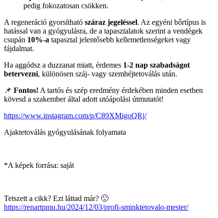
pedig fokozatosan csökken.
A regeneráció gyorsítható
száraz jegeléssel
. Az egyéni bőrtípus is
hatással van a gyógyulásra, de a tapasztalatok szerint a vendégek
csupán
10%-a
tapasztal jelentősebb kellemetlenségeket vagy
fájdalmat.
Ha aggódsz a duzzanat miatt, érdemes
1-2 nap szabadságot
betervezni
, különösen száj- vagy szemhéjtetoválás után.
📌
Fontos!
A tartós és szép eredmény érdekében minden esetben
kövesd a szakember által adott utóápolási útmutatót!
https://www.instagram.com/p/C89XMigoQRj/
Ajaktetoválás gyógyulásának folyamata
*A képek forrása: saját
Tetszett a cikk? Ezt láttad már? 🙂
https://renartpmu.hu/2024/12/03/profi-sminktetovalo-mester/