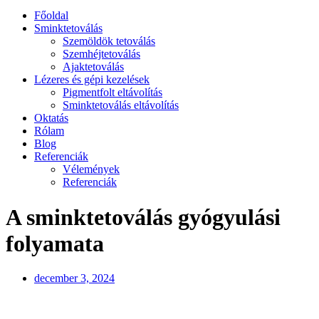
Főoldal
Sminktetoválás
Szemöldök tetoválás
Szemhéjtetoválás
Ajaktetoválás
Lézeres és gépi kezelések
Pigmentfolt eltávolítás
Sminktetoválás eltávolítás
Oktatás
Rólam
Blog
Referenciák
Vélemények
Referenciák
A sminktetoválás gyógyulási
folyamata
december 3, 2024