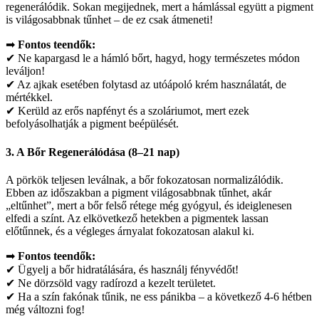
regenerálódik. Sokan megijednek, mert a hámlással együtt a pigment
is világosabbnak tűnhet – de ez csak átmeneti!
➡
Fontos teendők:
✔ Ne kapargasd le a hámló bőrt, hagyd, hogy természetes módon
leváljon!
✔ Az ajkak esetében folytasd az utóápoló krém használatát, de
mértékkel.
✔ Kerüld az erős napfényt és a szoláriumot, mert ezek
befolyásolhatják a pigment beépülését.
3. A Bőr Regenerálódása (8–21 nap)
A pörkök teljesen leválnak, a bőr fokozatosan normalizálódik.
Ebben az időszakban a pigment világosabbnak tűnhet, akár
„eltűnhet”, mert a bőr felső rétege még gyógyul, és ideiglenesen
elfedi a színt. Az elkövetkező hetekben a pigmentek lassan
előtűnnek, és a végleges árnyalat fokozatosan alakul ki.
➡
Fontos teendők:
✔ Ügyelj a bőr hidratálására, és használj fényvédőt!
✔ Ne dörzsöld vagy radírozd a kezelt területet.
✔ Ha a szín fakónak tűnik, ne ess pánikba – a következő 4-6 hétben
még változni fog!