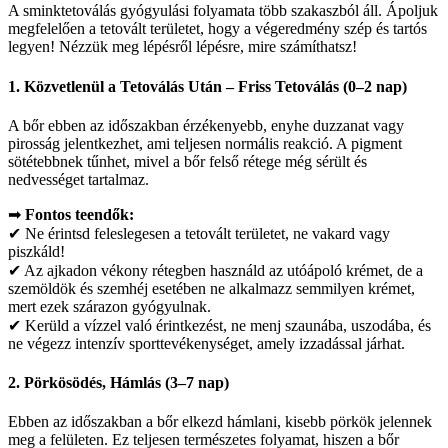
A sminktetoválás gyógyulási folyamata több szakaszból áll. Ápoljuk
megfelelően a tetovált területet, hogy a végeredmény szép és tartós
legyen! Nézzük meg lépésről lépésre, mire számíthatsz!
1. Közvetlenül a Tetoválás Után – Friss Tetoválás (0–2 nap)
A bőr ebben az időszakban érzékenyebb, enyhe duzzanat vagy
pirosság jelentkezhet, ami teljesen normális reakció. A pigment
sötétebbnek tűnhet, mivel a bőr felső rétege még sérült és
nedvességet tartalmaz.
➡
Fontos teendők:
✔ Ne érintsd feleslegesen a tetovált területet, ne vakard vagy
piszkáld!
✔ Az ajkadon vékony rétegben használd az utóápoló krémet, de a
szemöldök és szemhéj esetében ne alkalmazz semmilyen krémet,
mert ezek szárazon gyógyulnak.
✔ Kerüld a vízzel való érintkezést, ne menj szaunába, uszodába, és
ne végezz intenzív sporttevékenységet, amely izzadással járhat.
2. Pörkösödés, Hámlás (3–7 nap)
Ebben az időszakban a bőr elkezd hámlani, kisebb pörkök jelennek
meg a felületen. Ez teljesen természetes folyamat, hiszen a bőr