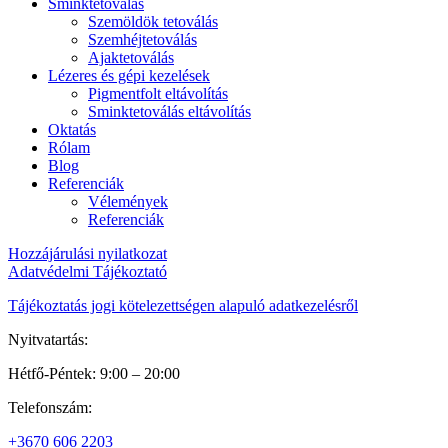
Sminktetoválás
Szemöldök tetoválás
Szemhéjtetoválás
Ajaktetoválás
Lézeres és gépi kezelések
Pigmentfolt eltávolítás
Sminktetoválás eltávolítás
Oktatás
Rólam
Blog
Referenciák
Vélemények
Referenciák
Hozzájárulási nyilatkozat
Adatvédelmi Tájékoztató
Tájékoztatás jogi kötelezettségen alapuló adatkezelésről
Nyitvatartás:
Hétfő-Péntek: 9:00 – 20:00
Telefonszám:
+3670 606 2203