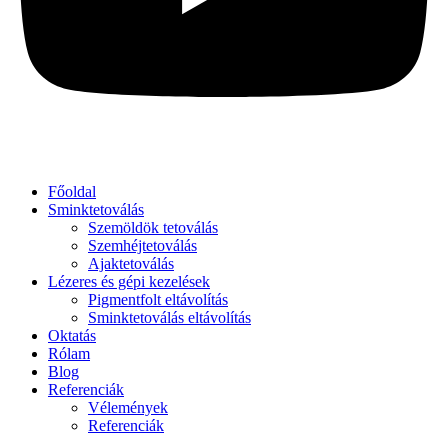
Főoldal
Sminktetoválás
Szemöldök tetoválás
Szemhéjtetoválás
Ajaktetoválás
Lézeres és gépi kezelések
Pigmentfolt eltávolítás
Sminktetoválás eltávolítás
Oktatás
Rólam
Blog
Referenciák
Vélemények
Referenciák